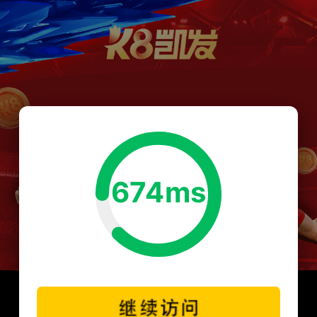
674ms